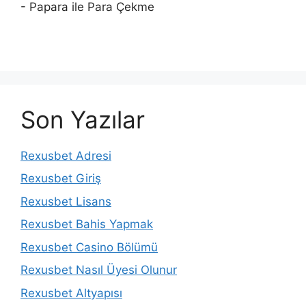
- Papara ile Para Çekme
Son Yazılar
Rexusbet Adresi
Rexusbet Giriş
Rexusbet Lisans
Rexusbet Bahis Yapmak
Rexusbet Casino Bölümü
Rexusbet Nasıl Üyesi Olunur
Rexusbet Altyapısı