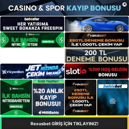
×
Rexusbet GİRİŞ İÇİN TIKLAYINIZ!