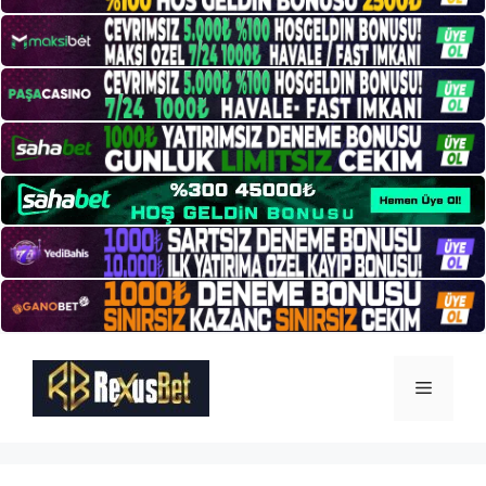
İçeriğe
atla
Menü