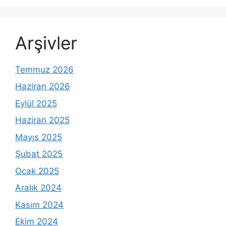
Arşivler
Temmuz 2026
Haziran 2026
Eylül 2025
Haziran 2025
Mayıs 2025
Şubat 2025
Ocak 2025
Aralık 2024
Kasım 2024
Ekim 2024