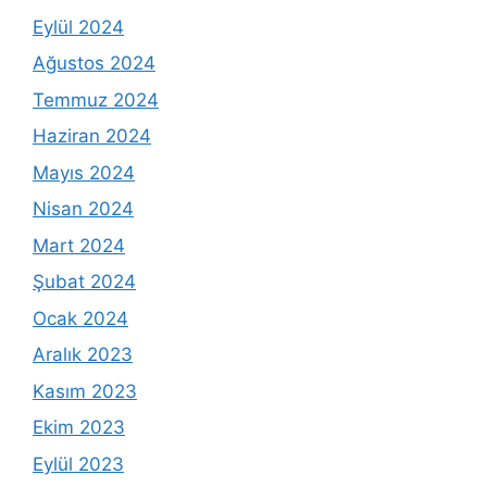
Eylül 2024
Ağustos 2024
Temmuz 2024
Haziran 2024
Mayıs 2024
Nisan 2024
Mart 2024
Şubat 2024
Ocak 2024
Aralık 2023
Kasım 2023
Ekim 2023
Eylül 2023