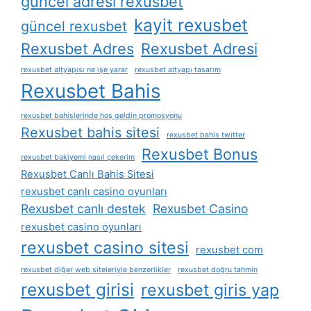
güncel adresi rexusbet
kayit rexusbet
güncel rexusbet
Rexusbet Adres
Rexusbet Adresi
rexusbet altyapısı ne i̇şe yarar
rexusbet altyapı tasarım
Rexusbet Bahis
rexusbet bahislerinde hoş geldin promosyonu
Rexusbet bahis sitesi
rexusbet bahis twitter
Rexusbet Bonus
rexusbet bakiyemi nasıl çekerim
Rexusbet Canlı Bahis Sitesi
rexusbet canlı casino oyunları
Rexusbet canlı destek
Rexusbet Casino
rexusbet casino oyunları
rexusbet casino sitesi
rexusbet com
rexusbet diğer web siteleriyle benzerlikler
rexusbet doğru tahmin
rexusbet girisi
rexusbet giris yap