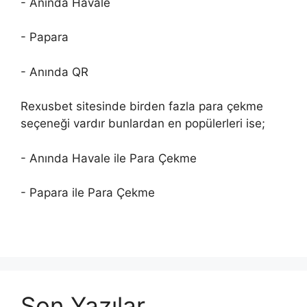
- Anında Havale
- Papara
- Anında QR
Rexusbet sitesinde birden fazla para çekme
seçeneği vardır bunlardan en popülerleri ise;
- Anında Havale ile Para Çekme
- Papara ile Para Çekme
Son Yazılar