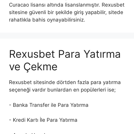
Curacao lisansı altında lisanslanmıştır. Rexusbet
sitesine güvenli bir şekilde giriş yapabilir, sitede
rahatlıkla bahis oynayabilirsiniz.
Rexusbet Para Yatırma
ve Çekme
Rexusbet sitesinde dörtden fazla para yatırma
seçeneği vardır bunlardan en popülerleri ise;
- Banka Transfer ile Para Yatırma
- Kredi Kartı İle Para Yatırma