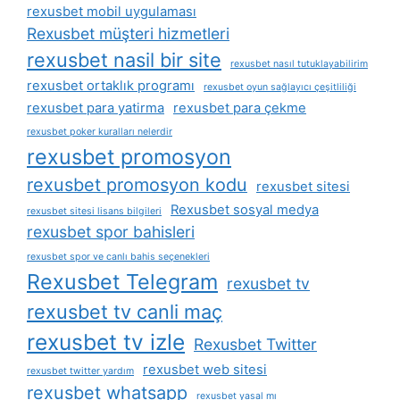
rexusbet mobil uygulaması
Rexusbet müşteri hizmetleri
rexusbet nasil bir site
rexusbet nasıl tutuklayabilirim
rexusbet ortaklık programı
rexusbet oyun sağlayıcı çeşitliliği
rexusbet para yatirma
rexusbet para çekme
rexusbet poker kuralları nelerdir
rexusbet promosyon
rexusbet promosyon kodu
rexusbet sitesi
Rexusbet sosyal medya
rexusbet sitesi lisans bilgileri
rexusbet spor bahisleri
rexusbet spor ve canlı bahis seçenekleri
Rexusbet Telegram
rexusbet tv
rexusbet tv canli maç
rexusbet tv izle
Rexusbet Twitter
rexusbet web sitesi
rexusbet twitter yardım
rexusbet whatsapp
rexusbet yasal mı