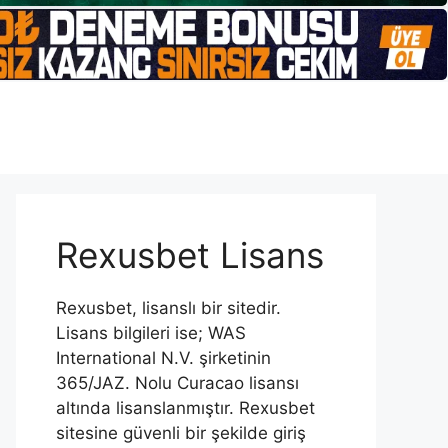
Rexusbet Lisans
Rexusbet, lisanslı bir sitedir.
Lisans bilgileri ise; WAS
International N.V. şirketinin
365/JAZ. Nolu Curacao lisansı
altında lisanslanmıştır. Rexusbet
sitesine güvenli bir şekilde giriş