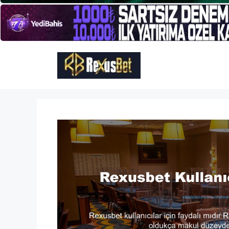
İçeriğe
atla