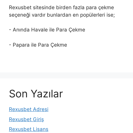
Rexusbet sitesinde birden fazla para çekme
seçeneği vardır bunlardan en popülerleri ise;
- Anında Havale ile Para Çekme
- Papara ile Para Çekme
Son Yazılar
Rexusbet Adresi
Rexusbet Giriş
Rexusbet Lisans