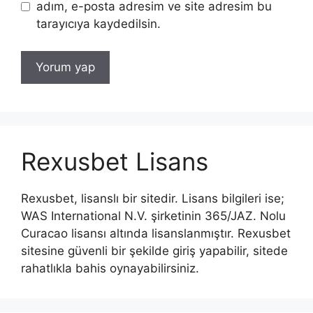
adım, e-posta adresim ve site adresim bu
tarayıcıya kaydedilsin.
Rexusbet Lisans
Rexusbet, lisanslı bir sitedir. Lisans bilgileri ise;
WAS International N.V. şirketinin 365/JAZ. Nolu
Curacao lisansı altında lisanslanmıştır. Rexusbet
sitesine güvenli bir şekilde giriş yapabilir, sitede
rahatlıkla bahis oynayabilirsiniz.