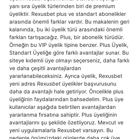
yanı sıra üyelik türlerinden biri de premium
üyeliktir. Rexusbet plus ve standart abonelikler
arasında önemli farklar vardır. Bu makalenin geri
kalanında, bu iki üyelik türü arasındaki önemli
farkları tartışacağız. Plus, bir abonelik türüdür.
Örneğin bu VIP üyelik tipine benzer. Plus Üyelik,
Standart Üyeliğe göre farklı avantajlar sunar. Bu
siteye kıdemli üye olmayı seçerseniz, daha farklı
ve daha çeşitli avantajlardan
yararlanabileceksiniz. Ayrıca üyelik, Rexusbet
yeni adres
Rexusbet üyelikler
başvurusunu
daha da avantajlı hale getiriyor. Öncelikle plus
üyeliğinin faydalarından bahsedelim. Plus üye
kullanıcılar aşağıda belirtilen avantajlardan
yararlanma fırsatına sahiptir. Plus üyeliğinin
avantajlarını şu şekilde özetliyoruz. Mevcut ve
yeni uygulamalarla Rexusbet varsayın. Bu
nedenle önümüzdeki günlerde daha çok üye