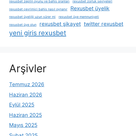
rexusbet zeplin oyunu ve bahis oranları
rexusbet zorluk seviyeleri
Rexusbet üyelik
rexusbet çevrimiçi bahis nasıl oynanır
rexusbet üyeliği uzun sürer mi
rexusbet üye memnuniyeti
rexusbet şikayet
twitter rexusbet
rexusbet üye olun
yeni giris rexusbet
Arşivler
Temmuz 2026
Haziran 2026
Eylül 2025
Haziran 2025
Mayıs 2025
Şubat 2025