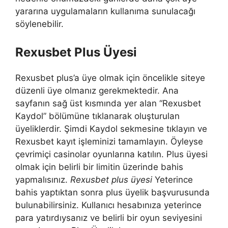
yararına uygulamaların kullanıma sunulacağı
söylenebilir.
Rexusbet Plus Üyesi
Rexusbet plus’a üye olmak için öncelikle siteye
düzenli üye olmanız gerekmektedir. Ana
sayfanın sağ üst kısmında yer alan “Rexusbet
Kaydol” bölümüne tıklanarak oluşturulan
üyeliklerdir. Şimdi Kaydol sekmesine tıklayın ve
Rexusbet kayıt işleminizi tamamlayın. Öyleyse
çevrimiçi casinolar oyunlarına katılın. Plus üyesi
olmak için belirli bir limitin üzerinde bahis
yapmalısınız.
Rexusbet plus üyesi
Yeterince
bahis yaptıktan sonra plus üyelik başvurusunda
bulunabilirsiniz. Kullanıcı hesabınıza yeterince
para yatırdıysanız ve belirli bir oyun seviyesini