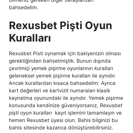
bilmeniz gereken diğer detaylardan
bahsedelim.
Rexusbet Pişti Oyun
Kuralları
Rexusbet Pisti oynamak için bakiyenizin olması
gerektiğinden bahsetmiştik. Bunun dışında
çevrimiçi yemek pişirme oyunlarının kuralları
geleneksel yemek pişirme kuralları ile aynıdır.
Ancak kurallardan kısaca bahsedelim: Ayrıca
kart değerleri ve kartvizit numaraları klasik
kaynatma oyunundaki ile aynıdır. Yemek pişirme
konusunda kendinize güveniyorsanız,
Rexusbet
pişti oyun kuralları
kayıt işlemini tamamlayın ve
hemen Rexusbet üyesi olun. Bahis bilginizi bu
bahis sitesinde kazanca dönüştürebilirsiniz.