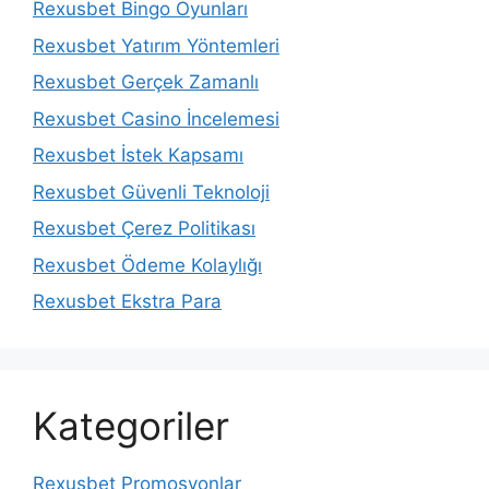
Rexusbet Bingo Oyunları
Rexusbet Yatırım Yöntemleri
Rexusbet Gerçek Zamanlı
Rexusbet Casino İncelemesi
Rexusbet İstek Kapsamı
Rexusbet Güvenli Teknoloji
Rexusbet Çerez Politikası
Rexusbet Ödeme Kolaylığı
Rexusbet Ekstra Para
Kategoriler
Rexusbet Promosyonlar