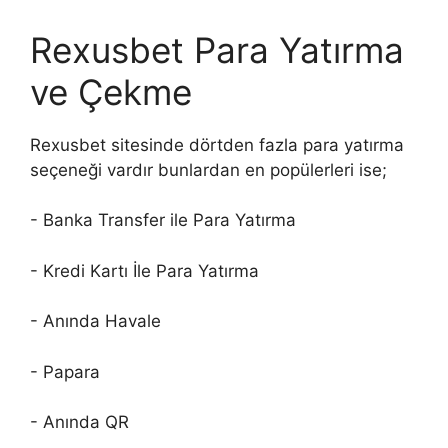
Rexusbet Para Yatırma
ve Çekme
Rexusbet sitesinde dörtden fazla para yatırma
seçeneği vardır bunlardan en popülerleri ise;
- Banka Transfer ile Para Yatırma
- Kredi Kartı İle Para Yatırma
- Anında Havale
- Papara
- Anında QR