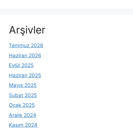
Arşivler
Temmuz 2026
Haziran 2026
Eylül 2025
Haziran 2025
Mayıs 2025
Şubat 2025
Ocak 2025
Aralık 2024
Kasım 2024