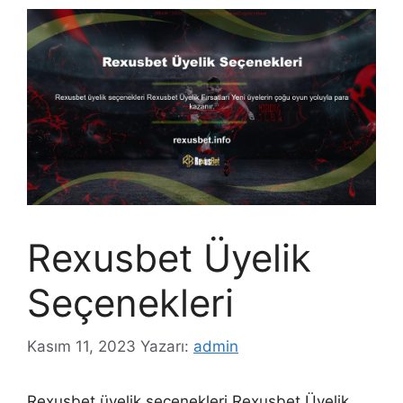
Rexusbet Üyelik
Seçenekleri
Kasım 11, 2023
Yazarı:
admin
Rexusbet üyelik seçenekleri Rexusbet Üyelik