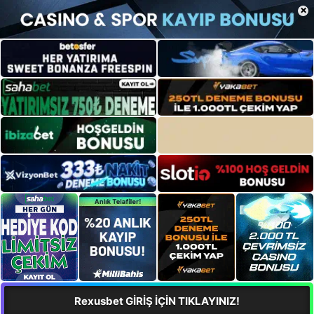
×
Rexusbet GİRİŞ İÇİN TIKLAYINIZ!