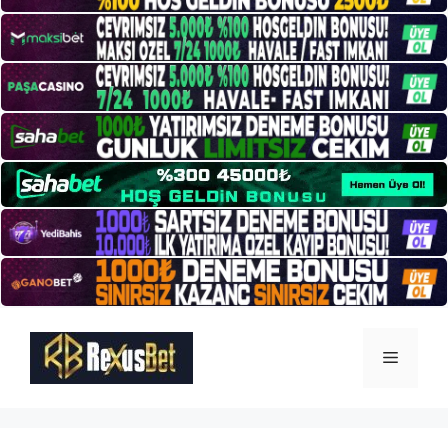
İçeriğe
atla
Menü