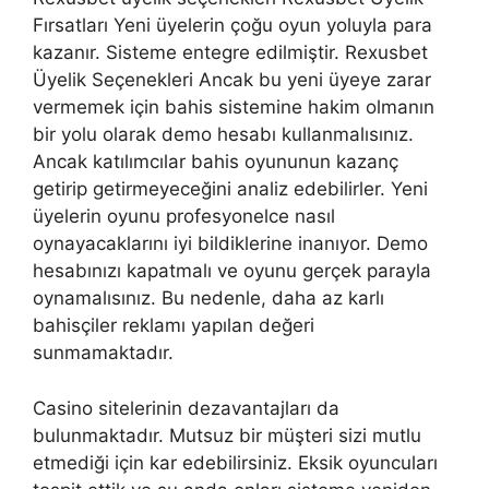
Fırsatları Yeni üyelerin çoğu oyun yoluyla para
kazanır. Sisteme entegre edilmiştir. Rexusbet
Üyelik Seçenekleri Ancak bu yeni üyeye zarar
vermemek için bahis sistemine hakim olmanın
bir yolu olarak demo hesabı kullanmalısınız.
Ancak katılımcılar bahis oyununun kazanç
getirip getirmeyeceğini analiz edebilirler. Yeni
üyelerin oyunu profesyonelce nasıl
oynayacaklarını iyi bildiklerine inanıyor. Demo
hesabınızı kapatmalı ve oyunu gerçek parayla
oynamalısınız. Bu nedenle, daha az karlı
bahisçiler reklamı yapılan değeri
sunmamaktadır.
Casino sitelerinin dezavantajları da
bulunmaktadır. Mutsuz bir müşteri sizi mutlu
etmediği için kar edebilirsiniz. Eksik oyuncuları