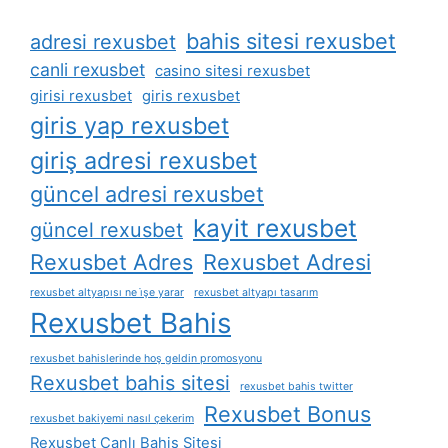
bahis sitesi rexusbet
adresi rexusbet
canli rexusbet
casino sitesi rexusbet
girisi rexusbet
giris rexusbet
giris yap rexusbet
giriş adresi rexusbet
güncel adresi rexusbet
kayit rexusbet
güncel rexusbet
Rexusbet Adres
Rexusbet Adresi
rexusbet altyapısı ne i̇şe yarar
rexusbet altyapı tasarım
Rexusbet Bahis
rexusbet bahislerinde hoş geldin promosyonu
Rexusbet bahis sitesi
rexusbet bahis twitter
Rexusbet Bonus
rexusbet bakiyemi nasıl çekerim
Rexusbet Canlı Bahis Sitesi