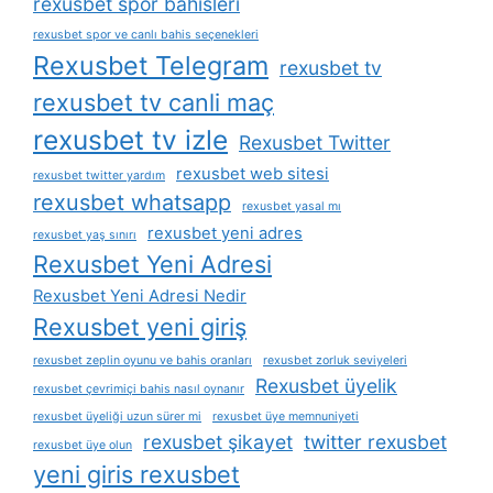
rexusbet spor bahisleri
rexusbet spor ve canlı bahis seçenekleri
Rexusbet Telegram
rexusbet tv
rexusbet tv canli maç
rexusbet tv izle
Rexusbet Twitter
rexusbet web sitesi
rexusbet twitter yardım
rexusbet whatsapp
rexusbet yasal mı
rexusbet yeni adres
rexusbet yaş sınırı
Rexusbet Yeni Adresi
Rexusbet Yeni Adresi Nedir
Rexusbet yeni giriş
rexusbet zeplin oyunu ve bahis oranları
rexusbet zorluk seviyeleri
Rexusbet üyelik
rexusbet çevrimiçi bahis nasıl oynanır
rexusbet üyeliği uzun sürer mi
rexusbet üye memnuniyeti
rexusbet şikayet
twitter rexusbet
rexusbet üye olun
yeni giris rexusbet