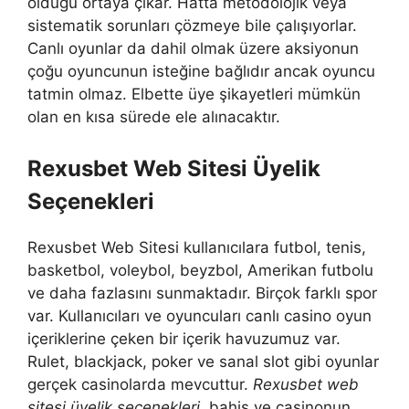
olduğu ortaya çıkar. Hatta metodolojik veya
sistematik sorunları çözmeye bile çalışıyorlar.
Canlı oyunlar da dahil olmak üzere aksiyonun
çoğu oyuncunun isteğine bağlıdır ancak oyuncu
tatmin olmaz. Elbette üye şikayetleri mümkün
olan en kısa sürede ele alınacaktır.
Rexusbet Web Sitesi Üyelik
Seçenekleri
Rexusbet Web Sitesi kullanıcılara futbol, ​​tenis,
basketbol, ​​voleybol, beyzbol, Amerikan futbolu
ve daha fazlasını sunmaktadır. Birçok farklı spor
var. Kullanıcıları ve oyuncuları canlı casino oyun
içeriklerine çeken bir içerik havuzumuz var.
Rulet, blackjack, poker ve sanal slot gibi oyunlar
gerçek casinolarda mevcuttur.
Rexusbet web
sitesi üyelik seçenekleri
, bahis ve casinonun