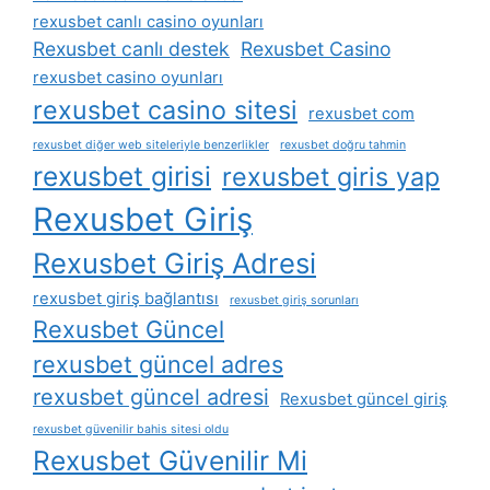
rexusbet canlı casino oyunları
Rexusbet canlı destek
Rexusbet Casino
rexusbet casino oyunları
rexusbet casino sitesi
rexusbet com
rexusbet diğer web siteleriyle benzerlikler
rexusbet doğru tahmin
rexusbet girisi
rexusbet giris yap
Rexusbet Giriş
Rexusbet Giriş Adresi
rexusbet giriş bağlantısı
rexusbet giriş sorunları
Rexusbet Güncel
rexusbet güncel adres
rexusbet güncel adresi
Rexusbet güncel giriş
rexusbet güvenilir bahis sitesi oldu
Rexusbet Güvenilir Mi