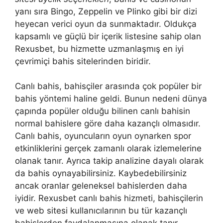
yanı sıra Bingo, Zeppelin ve Plinko gibi bir dizi
heyecan verici oyun da sunmaktadır. Oldukça
kapsamlı ve güçlü bir içerik listesine sahip olan
Rexusbet, bu hizmette uzmanlaşmış en iyi
çevrimiçi bahis sitelerinden biridir.
Canlı bahis, bahisçiler arasında çok popüler bir
bahis yöntemi haline geldi. Bunun nedeni dünya
çapında popüler olduğu bilinen canlı bahisin
normal bahislere göre daha kazançlı olmasıdır.
Canlı bahis, oyuncuların oyun oynarken spor
etkinliklerini gerçek zamanlı olarak izlemelerine
olanak tanır. Ayrıca takip analizine dayalı olarak
da bahis oynayabilirsiniz. Kaybedebilirsiniz
ancak oranlar geleneksel bahislerden daha
iyidir. Rexusbet canlı bahis hizmeti, bahisçilerin
ve web sitesi kullanıcılarının bu tür kazançlı