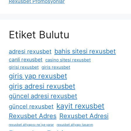
Rexusbet Promosyonlar
Etiket Bulutu
bahis sitesi rexusbet
adresi rexusbet
canli rexusbet
casino sitesi rexusbet
girisi rexusbet
giris rexusbet
giris yap rexusbet
giriş adresi rexusbet
güncel adresi rexusbet
kayit rexusbet
güncel rexusbet
Rexusbet Adres
Rexusbet Adresi
rexusbet altyapısı ne i̇şe yarar
rexusbet altyapı tasarım