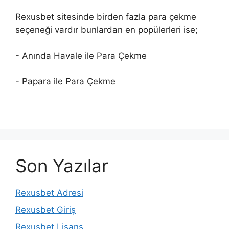
Rexusbet sitesinde birden fazla para çekme
seçeneği vardır bunlardan en popülerleri ise;
- Anında Havale ile Para Çekme
- Papara ile Para Çekme
Son Yazılar
Rexusbet Adresi
Rexusbet Giriş
Rexusbet Lisans