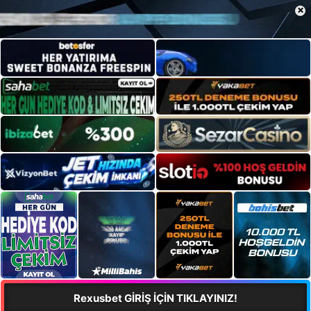
×
Rexusbet GİRİŞ İÇİN TIKLAYINIZ!