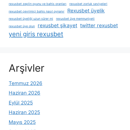
rexusbet zeplin oyunu ve bahis oranları
rexusbet zorluk seviyeleri
Rexusbet üyelik
rexusbet çevrimiçi bahis nasıl oynanır
rexusbet üyeliği uzun sürer mi
rexusbet üye memnuniyeti
rexusbet şikayet
twitter rexusbet
rexusbet üye olun
yeni giris rexusbet
Arşivler
Temmuz 2026
Haziran 2026
Eylül 2025
Haziran 2025
Mayıs 2025