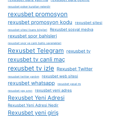
rexusbet poker kuralları nelerdir
rexusbet promosyon
rexusbet promosyon kodu
rexusbet sitesi
Rexusbet sosyal medya
rexusbet sitesi lisans bilgileri
rexusbet spor bahisleri
rexusbet spor ve canlı bahis seçenekleri
Rexusbet Telegram
rexusbet tv
rexusbet tv canli maç
rexusbet tv izle
Rexusbet Twitter
rexusbet web sitesi
rexusbet twitter yardım
rexusbet whatsapp
rexusbet yasal mı
rexusbet yeni adres
rexusbet yaş sınırı
Rexusbet Yeni Adresi
Rexusbet Yeni Adresi Nedir
Rexusbet yeni giriş