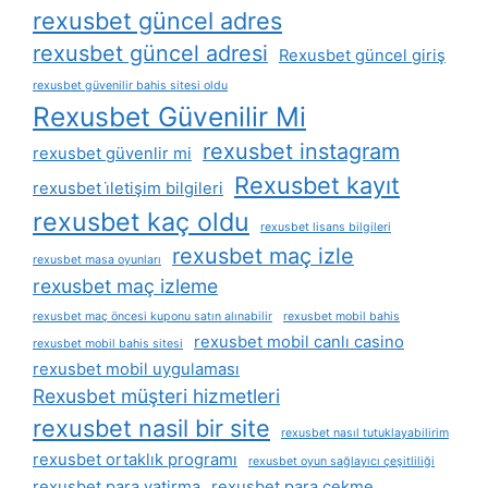
rexusbet güncel adres
rexusbet güncel adresi
Rexusbet güncel giriş
rexusbet güvenilir bahis sitesi oldu
Rexusbet Güvenilir Mi
rexusbet instagram
rexusbet güvenlir mi
Rexusbet kayıt
rexusbet i̇letişim bilgileri
rexusbet kaç oldu
rexusbet lisans bilgileri
rexusbet maç izle
rexusbet masa oyunları
rexusbet maç izleme
rexusbet maç öncesi kuponu satın alınabilir
rexusbet mobil bahis
rexusbet mobil canlı casino
rexusbet mobil bahis sitesi
rexusbet mobil uygulaması
Rexusbet müşteri hizmetleri
rexusbet nasil bir site
rexusbet nasıl tutuklayabilirim
rexusbet ortaklık programı
rexusbet oyun sağlayıcı çeşitliliği
rexusbet para yatirma
rexusbet para çekme