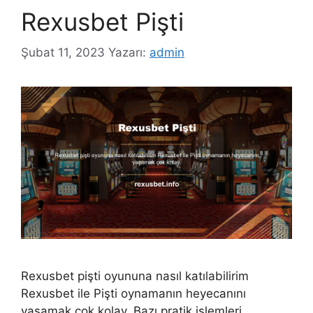
Rexusbet Pişti
Şubat 11, 2023
Yazarı:
admin
Rexusbet pişti oyununa nasıl katılabilirim
Rexusbet ile Pişti oynamanın heyecanını
yaşamak çok kolay. Bazı pratik işlemleri