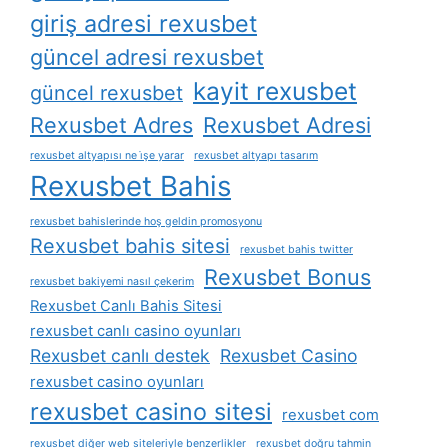
giriş adresi rexusbet
güncel adresi rexusbet
kayit rexusbet
güncel rexusbet
Rexusbet Adres
Rexusbet Adresi
rexusbet altyapısı ne i̇şe yarar
rexusbet altyapı tasarım
Rexusbet Bahis
rexusbet bahislerinde hoş geldin promosyonu
Rexusbet bahis sitesi
rexusbet bahis twitter
Rexusbet Bonus
rexusbet bakiyemi nasıl çekerim
Rexusbet Canlı Bahis Sitesi
rexusbet canlı casino oyunları
Rexusbet canlı destek
Rexusbet Casino
rexusbet casino oyunları
rexusbet casino sitesi
rexusbet com
rexusbet diğer web siteleriyle benzerlikler
rexusbet doğru tahmin