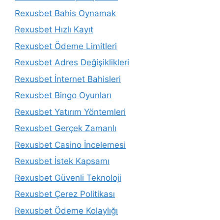
Rexusbet Bahis Oynamak
Rexusbet Hızlı Kayıt
Rexusbet Ödeme Limitleri
Rexusbet Adres Değişiklikleri
Rexusbet İnternet Bahisleri
Rexusbet Bingo Oyunları
Rexusbet Yatırım Yöntemleri
Rexusbet Gerçek Zamanlı
Rexusbet Casino İncelemesi
Rexusbet İstek Kapsamı
Rexusbet Güvenli Teknoloji
Rexusbet Çerez Politikası
Rexusbet Ödeme Kolaylığı