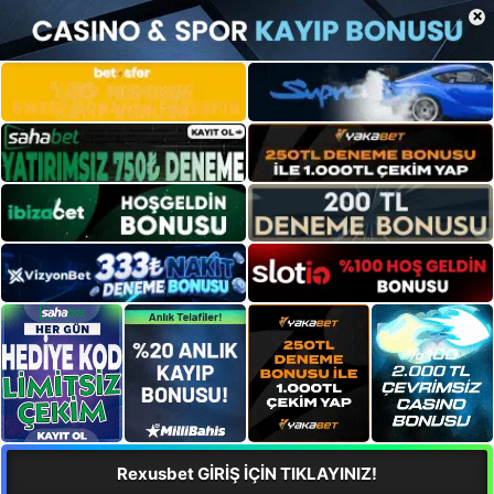
×
Rexusbet GİRİŞ İÇİN TIKLAYINIZ!