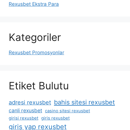
Rexusbet Ekstra Para
Kategoriler
Rexusbet Promosyonlar
Etiket Bulutu
bahis sitesi rexusbet
adresi rexusbet
canli rexusbet
casino sitesi rexusbet
girisi rexusbet
giris rexusbet
giris yap rexusbet