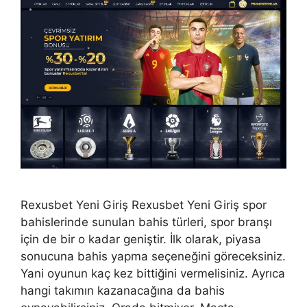
Rexusbet Yeni Giriş Rexusbet Yeni Giriş spor
bahislerinde sunulan bahis türleri, spor branşı
için de bir o kadar geniştir. İlk olarak, piyasa
sonucuna bahis yapma seçeneğini göreceksiniz.
Yani oyunun kaç kez bittiğini vermelisiniz. Ayrıca
hangi takımın kazanacağına da bahis