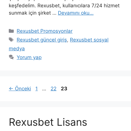
keşfedelim. Rexusbet, kullanıcılara 7/24 hizmet
sunmak için şirket …
Devamını oku…
Kategoriler
Rexusbet Promosyonlar
Etiketler
Rexusbet güncel giriş
,
Rexusbet sosyal
medya
Yorum yap
Sayfa
Sayfa
Sayfa
←
Önceki
1
…
22
23
Rexusbet Lisans