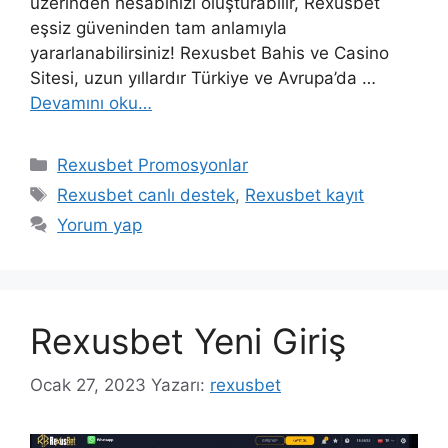
üzerinden hesabınızı oluşturabilir, Rexusbet
eşsiz güveninden tam anlamıyla
yararlanabilirsiniz! Rexusbet Bahis ve Casino
Sitesi, uzun yıllardır Türkiye ve Avrupa’da …
Devamını oku…
Kategoriler
Rexusbet Promosyonlar
Etiketler
Rexusbet canlı destek
,
Rexusbet kayıt
Yorum yap
Rexusbet Yeni Giriş
Ocak 27, 2023
Yazarı:
rexusbet