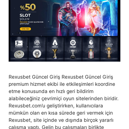
Rexusbet Güncel Giriş Rexusbet Güncel Giriş
premium hizmet ekibi ile etkileşimleri koordine
etme konusunda en hızlı geri bildirim
alabileceğiniz çevrimiçi oyun sitelerinden biridir.
Rexusbet.com’u geliştirirken, kullanıcılara
mümkün olan en kısa sürede geri vermek için
Rexusbet, site içinde ve dışında birçok yararlı
çalışma yaptı. Gelin bu çalışmaları birlikte