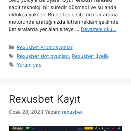
SMS yoluyla da uyarır. Oyun endüstrisindeki
sabit teknoloji bir süredir düşmedi ve şu anda
oldukça yüksek. Bu nedenle sitemizi bir arama
motorunda arattığınızda lütfen reklam şeklinde
üst sıralarda yer alan siteye …
Devamını oku…
Kategoriler
Rexusbet Promosyonlar
Etiketler
Rexusbet slot oyunları
,
Rexusbet üyelik
Yorum yap
Rexusbet Kayıt
Ocak 28, 2023
Yazarı:
rexusbet