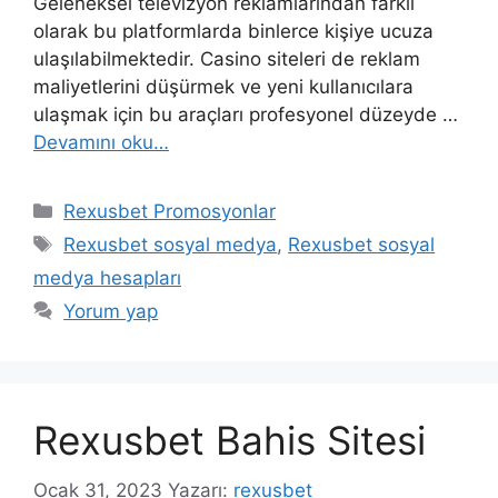
Geleneksel televizyon reklamlarından farklı
olarak bu platformlarda binlerce kişiye ucuza
ulaşılabilmektedir. Casino siteleri de reklam
maliyetlerini düşürmek ve yeni kullanıcılara
ulaşmak için bu araçları profesyonel düzeyde …
Devamını oku…
Kategoriler
Rexusbet Promosyonlar
Etiketler
Rexusbet sosyal medya
,
Rexusbet sosyal
medya hesapları
Yorum yap
Rexusbet Bahis Sitesi
Ocak 31, 2023
Yazarı:
rexusbet