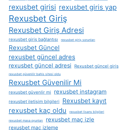
rexusbet girisi
rexusbet giris yap
Rexusbet Giriş
Rexusbet Giriş Adresi
rexusbet giriş bağlantısı
rexusbet giriş sorunları
Rexusbet Güncel
rexusbet güncel adres
rexusbet güncel adresi
Rexusbet güncel giriş
rexusbet güvenilir bahis sitesi oldu
Rexusbet Güvenilir Mi
rexusbet instagram
rexusbet güvenlir mi
Rexusbet kayıt
rexusbet i̇letişim bilgileri
rexusbet kaç oldu
rexusbet lisans bilgileri
rexusbet maç izle
rexusbet masa oyunları
rexusbet maç izleme